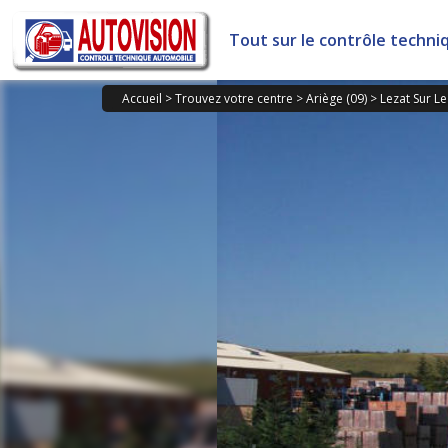
Panneau de gestion des cookies
Tout sur le contrôle techni
Accueil
>
Trouvez votre centre
>
Ariège (09)
>
Lezat Sur L