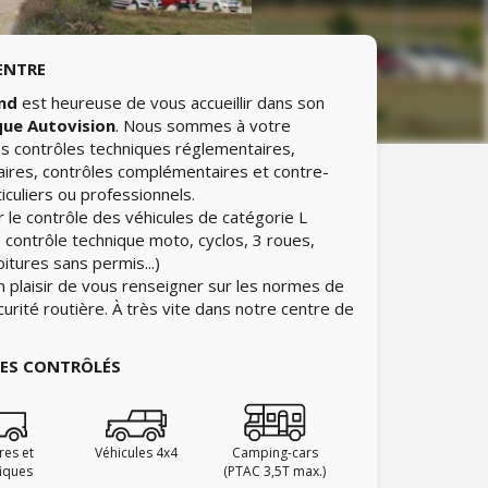
ENTRE
nd
est heureuse de vous accueillir dans son
que Autovision
. Nous sommes à votre
les contrôles techniques réglementaires,
aires, contrôles complémentaires et contre-
iculiers ou professionnels.
 le contrôle des véhicules de catégorie L
 contrôle technique moto, cyclos, 3 roues,
itures sans permis...)
n plaisir de vous renseigner sur les normes de
curité routière. À très vite dans notre centre de
IES CONTRÔLÉS
ires et
Véhicules 4x4
Camping-cars
fiques
(PTAC 3,5T max.)