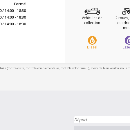
Fermé
0 / 14:00 - 18:30
0 / 14:00 - 18:30
Véhicules de
2 roues,
collection
quadric
0 / 14:00 - 18:30
mot
Diesel
Ess
ntrôle (contre-visite, contrôle complémentaire, contrôle volontaire...), merci de bien vouloir nous c