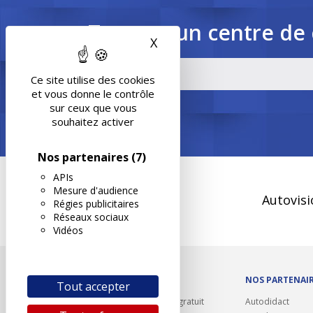
Trouvez un centre de 
X
Masquer le bandeau des 
Ce site utilise des cookies
et vous donne le contrôle
sur ceux que vous
souhaitez activer
Nos partenaires
(7)
APIs
Mesure d'audience
Autovisi
Régies publicitaires
Réseaux sociaux
Vidéos
OUTILS/DIVERS
NOS PARTENAI
Tout accepter
Rappel contrôle technique gratuit
Autodidact