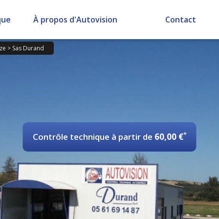
que
À propos d'Autovision
Contact
eze
>
Sas Durand
*
Contrôle technique
à partir de
60,00 €