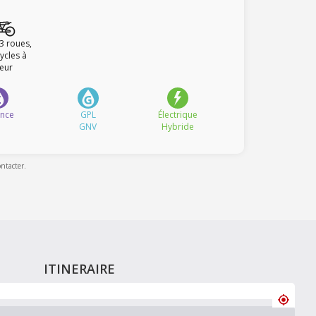
 3 roues,
ycles à
eur
ence
GPL
Électrique
GNV
Hybride
ontacter.
ITINERAIRE