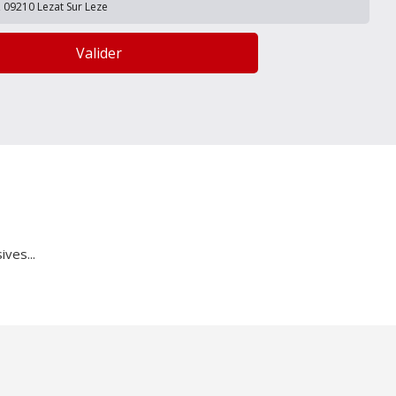
Valider
ves...