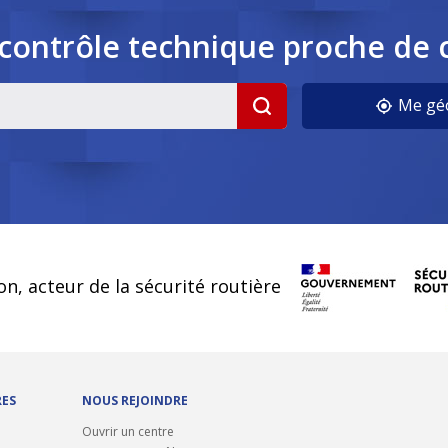
contrôle
technique
proche de 
cookies
Me géo
on, acteur de la sécurité routière
RES
NOUS REJOINDRE
Ouvrir un centre