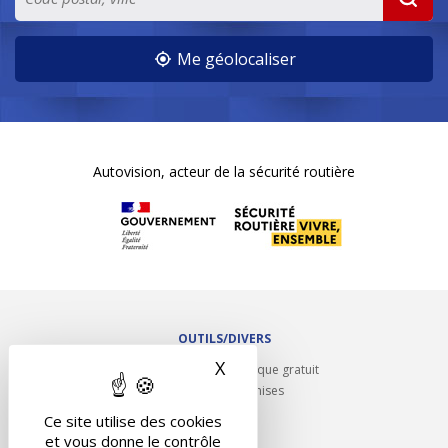
Me géolocaliser
Autovision, acteur de la sécurité routière
OUTILS/DIVERS
X
Masquer le bandeau des 
Rappel contrôle technique gratuit
Partenariats/Remises
Liens utiles
Ce site utilise des cookies
Contact
et vous donne le contrôle