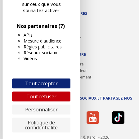
Plan du site
sur ceux que vous
souhaitez activer
NOS PARTENAIRES
Autodidact
Nos partenaires
(7)
Karoil
APIs
Autovision PL
Mesure d'audience
Motovision
Régies publicitaires
Réseaux sociaux
NOUS REJOINDRE
Vidéos
Ouvrir un centre
Devenez contrôleur
Carrières et recrutement
Tout accepter
Tout refuser
SUIVEZ AUTOVISION SUR LES RÉSEAUX SOCIAUX ET PARTAGEZ NOS
ACTUS
Personnaliser
Politique de
confidentialité
Mentions légales
- Réalisé par © Karoil - 2026