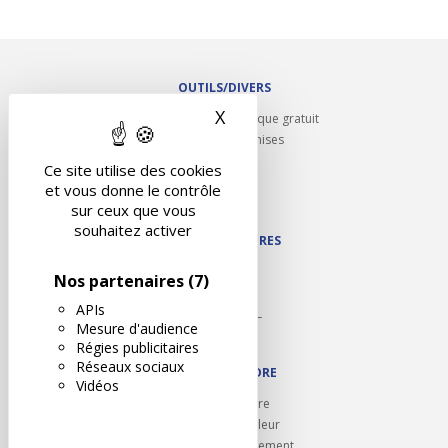
OUTILS/DIVERS
X
Masquer le bandeau des 
Rappel contrôle technique gratuit
Partenariats/Remises
Liens utiles
Ce site utilise des cookies
Contact
et vous donne le contrôle
Plan du site
sur ceux que vous
souhaitez activer
NOS PARTENAIRES
Autodidact
Nos partenaires
(7)
Karoil
APIs
Autovision PL
Mesure d'audience
Motovision
Régies publicitaires
Réseaux sociaux
NOUS REJOINDRE
Vidéos
Ouvrir un centre
Devenez contrôleur
Carrières et recrutement