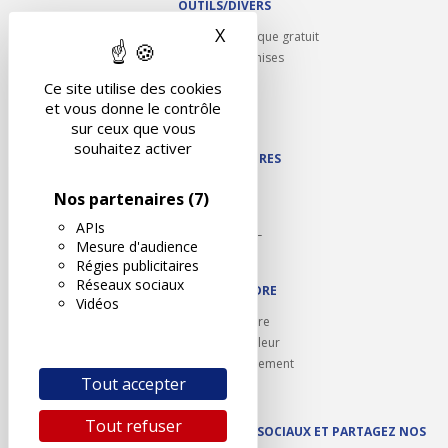
OUTILS/DIVERS
X
Masquer le bandeau des 
Rappel contrôle technique gratuit
Partenariats/Remises
Liens utiles
Ce site utilise des cookies
Contact
et vous donne le contrôle
Plan du site
sur ceux que vous
souhaitez activer
NOS PARTENAIRES
Autodidact
Nos partenaires
(7)
Karoil
APIs
Autovision PL
Mesure d'audience
Motovision
Régies publicitaires
Réseaux sociaux
NOUS REJOINDRE
Vidéos
Ouvrir un centre
Devenez contrôleur
Carrières et recrutement
Tout accepter
Tout refuser
SUIVEZ AUTOVISION SUR LES RÉSEAUX SOCIAUX ET PARTAGEZ NOS