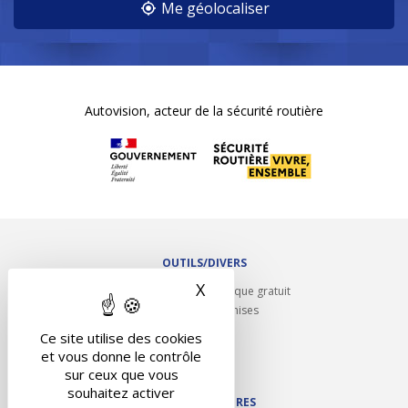
Me géolocaliser
Autovision, acteur de la sécurité routière
OUTILS/DIVERS
X
Masquer le bandeau des 
Rappel contrôle technique gratuit
Partenariats/Remises
Liens utiles
Ce site utilise des cookies
Contact
et vous donne le contrôle
Plan du site
sur ceux que vous
souhaitez activer
NOS PARTENAIRES