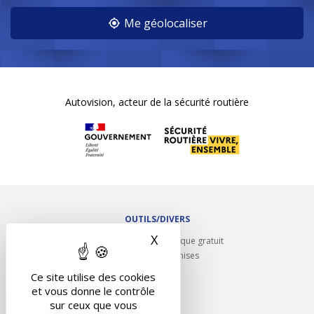
Me géolocaliser
Autovision, acteur de la sécurité routière
OUTILS/DIVERS
X
Masquer le bandeau des 
Rappel contrôle technique gratuit
Partenariats/Remises
Liens utiles
Ce site utilise des cookies
Contact
et vous donne le contrôle
Plan du site
sur ceux que vous