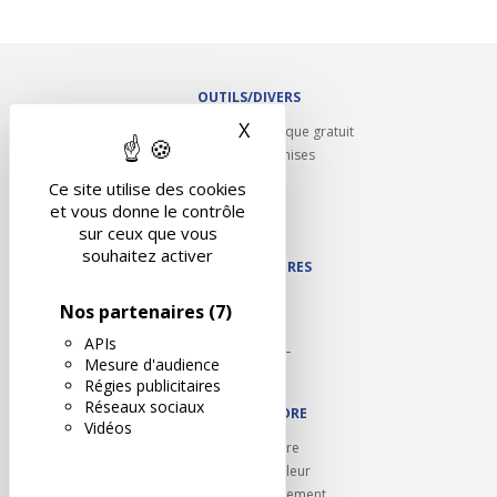
OUTILS/DIVERS
X
Masquer le bandeau des 
Rappel contrôle technique gratuit
Partenariats/Remises
Liens utiles
Ce site utilise des cookies
Contact
et vous donne le contrôle
Plan du site
sur ceux que vous
souhaitez activer
NOS PARTENAIRES
Autodidact
Nos partenaires
(7)
Karoil
APIs
Autovision PL
Mesure d'audience
Motovision
Régies publicitaires
Réseaux sociaux
NOUS REJOINDRE
Vidéos
Ouvrir un centre
Devenez contrôleur
Carrières et recrutement