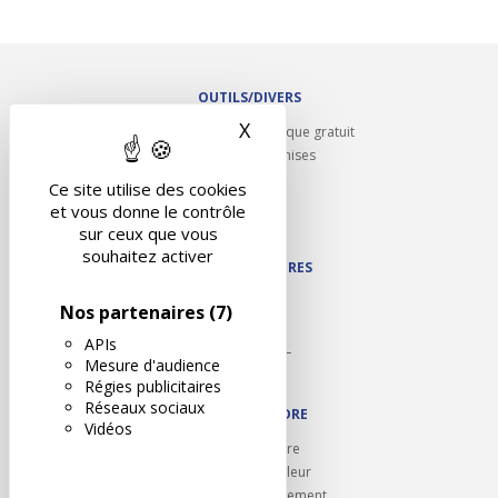
OUTILS/DIVERS
X
Masquer le bandeau des 
Rappel contrôle technique gratuit
Partenariats/Remises
Liens utiles
Ce site utilise des cookies
Contact
et vous donne le contrôle
Plan du site
sur ceux que vous
souhaitez activer
NOS PARTENAIRES
Autodidact
Nos partenaires
(7)
Karoil
APIs
Autovision PL
Mesure d'audience
Motovision
Régies publicitaires
Réseaux sociaux
NOUS REJOINDRE
Vidéos
Ouvrir un centre
Devenez contrôleur
Carrières et recrutement