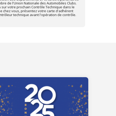
ise sur votre prochain Contrôle Technique dans le
avec "Mon Auto
de chez vous, présentez-votre carte d'adhérent
Pour profiter d
 avant toute opération de contrôle.
centre Autovisi
"Mon Automobile
Site web de Mo