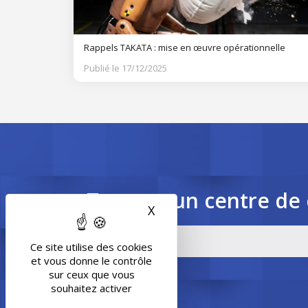
Rappels TAKATA : mise en œuvre opérationnelle
Publié le 17/12/2025
Trouvez un centre de 
X
Masquer le bandeau des 
Ce site utilise des cookies
et vous donne le contrôle
sur ceux que vous
souhaitez activer