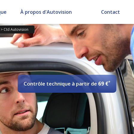
que
À propos d'Autovision
Contact
>
Ctd Autovision
*
Contrôle technique
à partir de
69 €