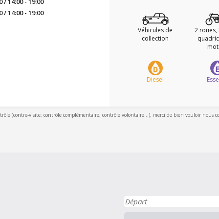
0 / 14:00 - 19:00
0 / 14:00 - 19:00
Véhicules de
2 roues,
collection
quadric
mot
Diesel
Ess
ntrôle (contre-visite, contrôle complémentaire, contrôle volontaire...), merci de bien vouloir nous c