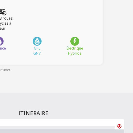
 3 roues,
ycles à
eur
ence
GPL
Électrique
GNV
Hybride
ontacter.
ITINERAIRE