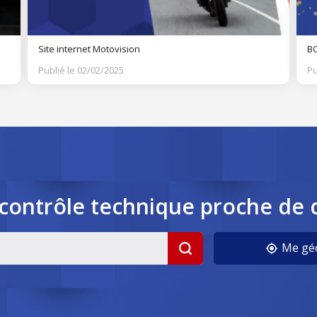
Site internet Motovision
BO
Publié le 02/02/2025
Pu
contrôle
technique
proche de 
cookies
Me géo