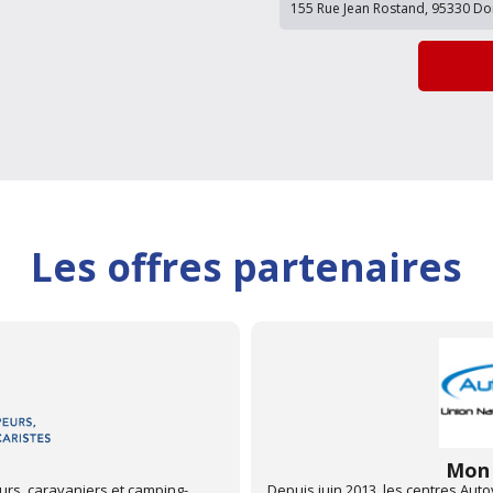
Les offres partenaires
Club
ements 67 et 68 sont partenaires
Partenariat avec la Fédération F