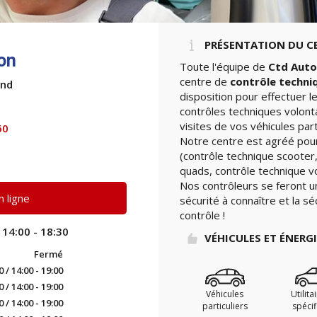
PRÉSENTATION DU C
on
Toute l'équipe de
Ctd Auto
centre de
contrôle techni
and
disposition pour effectuer 
contrôles techniques volont
visites de vos véhicules part
60
Notre centre est agréé pour
(contrôle technique scooter,
quads, contrôle technique vo
Nos contrôleurs se feront u
 ligne
sécurité à connaître et la sé
contrôle !
 14:00 - 18:30
VÉHICULES ET ÉNERG
Fermé
0 / 14:00 - 19:00
0 / 14:00 - 19:00
Véhicules
Utilita
0 / 14:00 - 19:00
particuliers
spéci