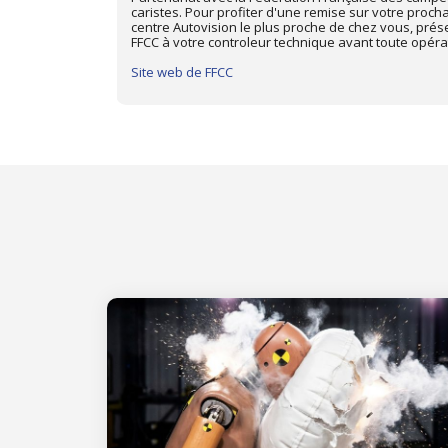
ique dans le
avec "Mon Automobile Club", membre de l'Union Nat
d'adhérent
Pour profiter d'une remise de 15% sur votre procha
centre Autovision le plus proche de chez vous, prés
"Mon Automobile Club" à votre contrôleur technique 
Site web de Mon Automobile Club