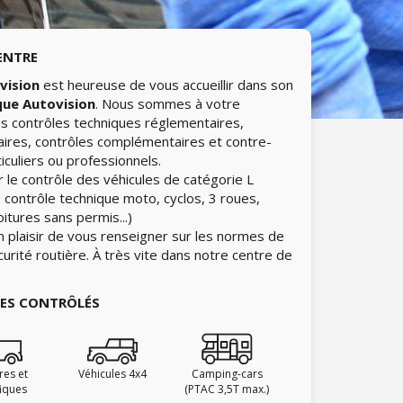
ENTRE
vision
est heureuse de vous accueillir dans son
que Autovision
. Nous sommes à votre
les contrôles techniques réglementaires,
aires, contrôles complémentaires et contre-
iculiers ou professionnels.
 le contrôle des véhicules de catégorie L
 contrôle technique moto, cyclos, 3 roues,
itures sans permis...)
n plaisir de vous renseigner sur les normes de
curité routière. À très vite dans notre centre de
IES CONTRÔLÉS
ires et
Véhicules 4x4
Camping-cars
fiques
(PTAC 3,5T max.)