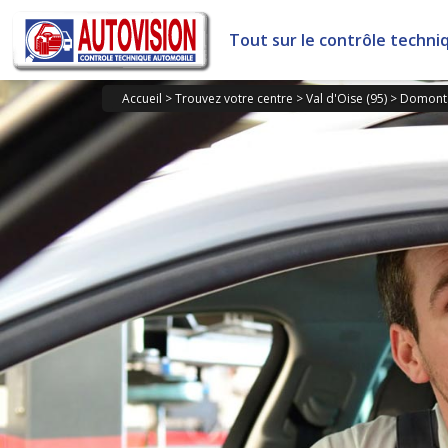
Panneau de gestion des cookies
Tout sur le contrôle techni
Accueil
>
Trouvez votre centre
>
Val d'Oise (95)
>
Domont