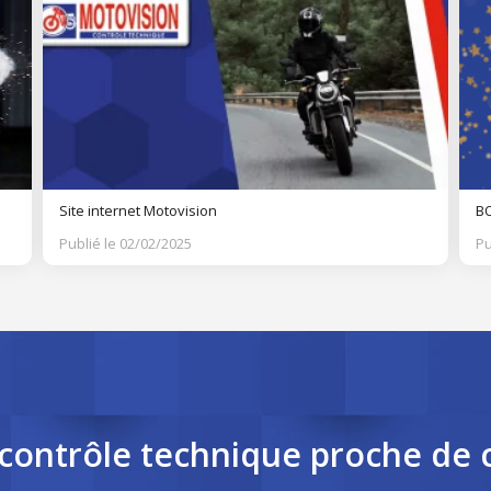
Site internet Motovision
BO
Publié le 02/02/2025
Pu
contrôle
technique
proche de 
cookies