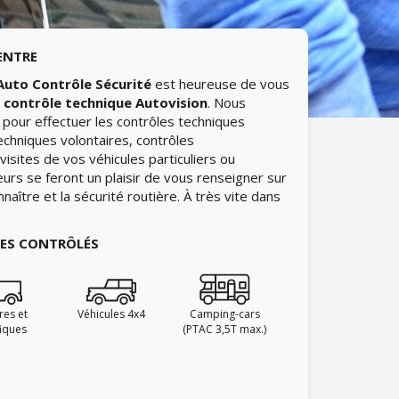
ENTRE
Auto Contrôle Sécurité
est heureuse de vous
e
contrôle technique Autovision
. Nous
pour effectuer les contrôles techniques
echniques volontaires, contrôles
isites de vos véhicules particuliers ou
urs se feront un plaisir de vous renseigner sur
naître et la sécurité routière. À très vite dans
IES CONTRÔLÉS
ires et
Véhicules 4x4
Camping-cars
fiques
(PTAC 3,5T max.)