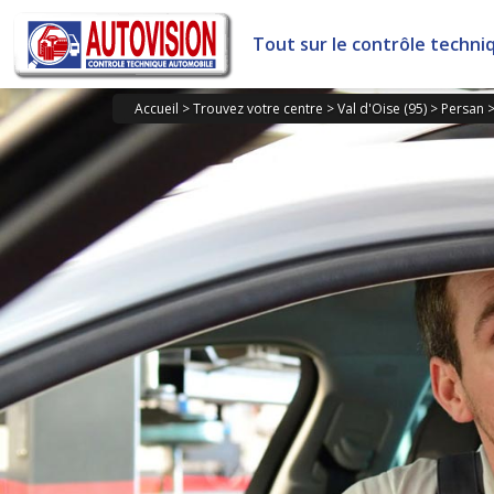
Panneau de gestion des cookies
Tout sur le contrôle techni
Accueil
>
Trouvez votre centre
>
Val d'Oise (95)
>
Persan