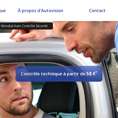
que
À propos d'Autovision
Contact
>
Mondial Auto Contrôle Sécurité
*
Contrôle technique
à partir de
58 €