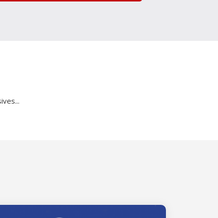
ves...