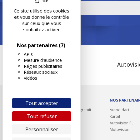
Ce site utilise des cookies
et vous donne le contrôle
sur ceux que vous
souhaitez activer
Nos partenaires
(7)
APIs
Mesure d'audience
Autovisi
Régies publicitaires
Réseaux sociaux
Vidéos
OUTILS/DIVERS
NOS PARTENAI
Tout accepter
Rappel contrôle technique gratuit
Autodidact
Tout refuser
Partenariats/Remises
Karoil
Liens utiles
Autovision PL
Personnaliser
Contact
Motovision
Plan du site