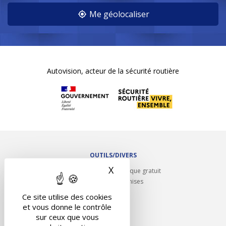
Me géolocaliser
Autovision, acteur de la sécurité routière
OUTILS/DIVERS
X
Masquer le bandeau des 
Rappel contrôle technique gratuit
Partenariats/Remises
Liens utiles
Ce site utilise des cookies
Contact
et vous donne le contrôle
Plan du site
sur ceux que vous