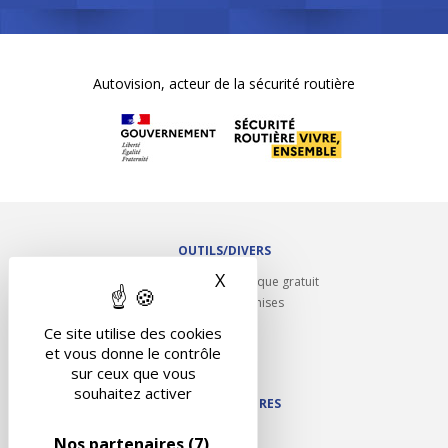
Autovision, acteur de la sécurité routière
OUTILS/DIVERS
X
Masquer le bandeau des 
Rappel contrôle technique gratuit
Partenariats/Remises
Liens utiles
Ce site utilise des cookies
Contact
et vous donne le contrôle
Plan du site
sur ceux que vous
souhaitez activer
NOS PARTENAIRES
Autodidact
Nos partenaires
(7)