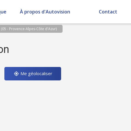
que
À propos d'Autovision
Contact
 (05 - Provence-Alpes-Côte d'Azur)
on
Me géolocaliser