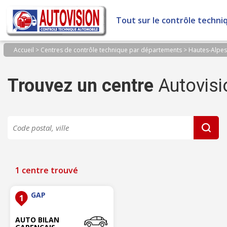
Panneau de gestion des cookies
Tout sur le contrôle techni
Accueil
>
Centres de contrôle technique par départements
>
Hautes-Alpes
Trouvez un centre
Autovisi
1 centre trouvé
GAP
1
AUTO BILAN