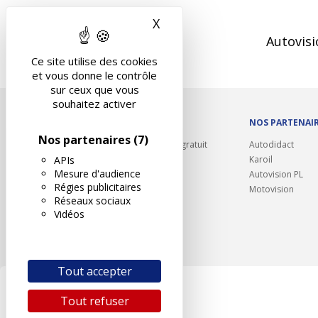
X
Masquer le bandeau des 
Autovisi
Ce site utilise des cookies
et vous donne le contrôle
sur ceux que vous
souhaitez activer
OUTILS/DIVERS
NOS PARTENAI
Nos partenaires
(7)
Rappel contrôle technique gratuit
Autodidact
APIs
Partenariats/Remises
Karoil
Mesure d'audience
Liens utiles
Autovision PL
Régies publicitaires
Contact
Motovision
Réseaux sociaux
Plan du site
Vidéos
Tout accepter
Tout refuser