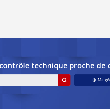
contrôle
technique
proche de 
Me géo