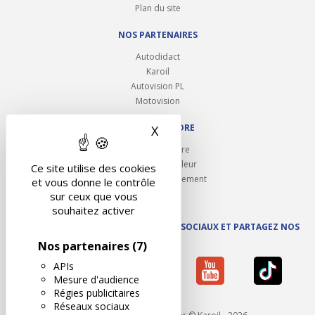
Plan du site
NOS PARTENAIRES
Autodidact
Karoil
Autovision PL
Motovision
NOUS REJOINDRE
X
Masquer le bandeau des 
Ouvrir un centre
Devenez contrôleur
Ce site utilise des cookies
Carrières et recrutement
et vous donne le contrôle
sur ceux que vous
souhaitez activer
SUIVEZ AUTOVISION SUR LES RÉSEAUX SOCIAUX ET PARTAGEZ NOS
ACTUS
Nos partenaires
(7)
APIs
Mesure d'audience
Régies publicitaires
Réseaux sociaux