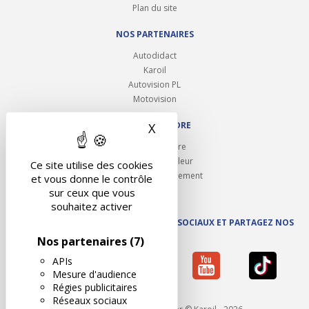
Plan du site
NOS PARTENAIRES
Autodidact
Karoil
Autovision PL
Motovision
NOUS REJOINDRE
X
Masquer le bandeau des 
Ouvrir un centre
Devenez contrôleur
Ce site utilise des cookies
Carrières et recrutement
et vous donne le contrôle
sur ceux que vous
souhaitez activer
SUIVEZ AUTOVISION SUR LES RÉSEAUX SOCIAUX ET PARTAGEZ NOS
ACTUS
Nos partenaires
(7)
APIs
Mesure d'audience
Régies publicitaires
Réseaux sociaux