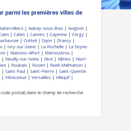
r parmi les premières villes de
Aubervilliers
|
Aulnay-sous-Bois
|
Avignon
|
Caen
|
Calais
|
Cannes
|
Cayenne
|
Cergy
|
ourbevoie
|
Créteil
|
Dijon
|
Drancy
|
ux
|
Ivry-sur-Seine
|
La Rochelle
|
La Seyne-
yon
|
Maisons-Alfort
|
Mamoudzou
|
s
|
Neuilly-sur-Seine
|
Nice
|
Nîmes
|
Niort
nes
|
Roubaix
|
Rouen
|
Rueil-Malmaison
|
e
|
Saint-Paul
|
Saint-Pierre
|
Saint-Quentin
s
|
Vénissieux
|
Versailles
|
Villejuif
|
on code postal) dans le champ de recherche