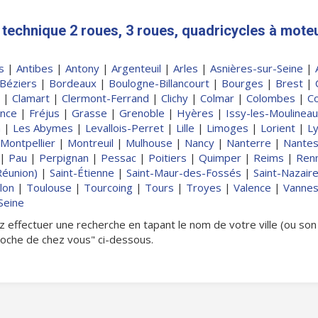
technique 2 roues, 3 roues, quadricycles à moteu
s
|
Antibes
|
Antony
|
Argenteuil
|
Arles
|
Asnières-sur-Seine
|
Béziers
|
Bordeaux
|
Boulogne-Billancourt
|
Bourges
|
Brest
|
|
Clamart
|
Clermont-Ferrand
|
Clichy
|
Colmar
|
Colombes
|
C
ance
|
Fréjus
|
Grasse
|
Grenoble
|
Hyères
|
Issy-les-Moulinea
n
|
Les Abymes
|
Levallois-Perret
|
Lille
|
Limoges
|
Lorient
|
L
Montpellier
|
Montreuil
|
Mulhouse
|
Nancy
|
Nanterre
|
Nante
|
Pau
|
Perpignan
|
Pessac
|
Poitiers
|
Quimper
|
Reims
|
Ren
Réunion)
|
Saint-Étienne
|
Saint-Maur-des-Fossés
|
Saint-Nazair
lon
|
Toulouse
|
Tourcoing
|
Tours
|
Troyes
|
Valence
|
Vanne
Seine
llez effectuer une recherche en tapant le nom de votre ville (ou s
roche de chez vous" ci-dessous.