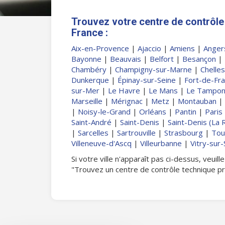
Trouvez votre centre de contrôle 
France :
Aix-en-Provence
|
Ajaccio
|
Amiens
|
Anger
Bayonne
|
Beauvais
|
Belfort
|
Besançon
|
Chambéry
|
Champigny-sur-Marne
|
Chelles
Dunkerque
|
Épinay-sur-Seine
|
Fort-de-Fr
sur-Mer
|
Le Havre
|
Le Mans
|
Le Tampo
Marseille
|
Mérignac
|
Metz
|
Montauban
|
|
Noisy-le-Grand
|
Orléans
|
Pantin
|
Paris
Saint-André
|
Saint-Denis
|
Saint-Denis (La 
|
Sarcelles
|
Sartrouville
|
Strasbourg
|
Tou
Villeneuve-d'Ascq
|
Villeurbanne
|
Vitry-sur-
Si votre ville n'apparaît pas ci-dessus, veui
"Trouvez un centre de contrôle technique p