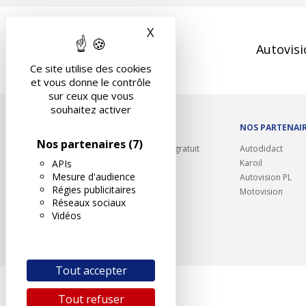
X
Masquer le bandeau des 
Autovisi
Ce site utilise des cookies
et vous donne le contrôle
sur ceux que vous
souhaitez activer
OUTILS/DIVERS
NOS PARTENAI
Nos partenaires
(7)
Rappel contrôle technique gratuit
Autodidact
APIs
Partenariats/Remises
Karoil
Mesure d'audience
Liens utiles
Autovision PL
Régies publicitaires
Contact
Motovision
Réseaux sociaux
Plan du site
Vidéos
Tout accepter
Tout refuser