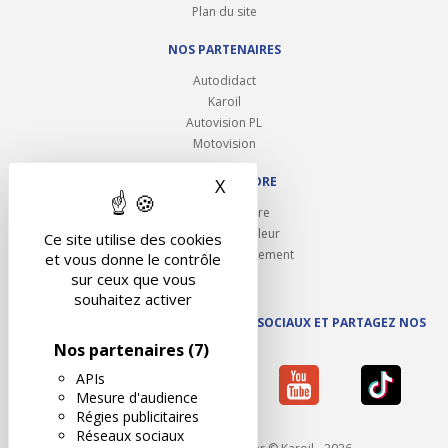
Plan du site
NOS PARTENAIRES
Autodidact
Karoil
Autovision PL
Motovision
NOUS REJOINDRE
X
Masquer le bandeau des 
Ouvrir un centre
Devenez contrôleur
Ce site utilise des cookies
Carrières et recrutement
et vous donne le contrôle
sur ceux que vous
souhaitez activer
SUIVEZ AUTOVISION SUR LES RÉSEAUX SOCIAUX ET PARTAGEZ NOS
ACTUS
Nos partenaires
(7)
APIs
Mesure d'audience
Régies publicitaires
Réseaux sociaux