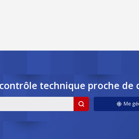
contrôle
technique
proche de 
Me géo