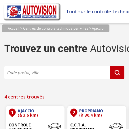
Panneau de gestion des cookies
Tout sur le contrôle techni
Accueil
>
Centres de contrôle technique par villes
>
Ajaccio
Trouvez un centre
Autovisi
4 centres trouvés
AJACCIO
PROPRIANO
1
2
(à 3.6 km)
(à 30.4 km)
CONTROLE
C.C.T.A.