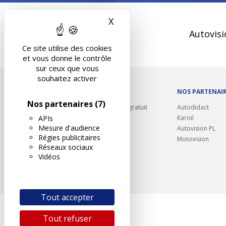
X
Masquer le bandeau des 
Autovisi
Ce site utilise des cookies
et vous donne le contrôle
sur ceux que vous
souhaitez activer
OUTILS/DIVERS
NOS PARTENAI
Nos partenaires
(7)
Rappel contrôle technique gratuit
Autodidact
APIs
Partenariats/Remises
Karoil
Mesure d'audience
Liens utiles
Autovision PL
Régies publicitaires
Contact
Motovision
Réseaux sociaux
Plan du site
Vidéos
Tout accepter
Tout refuser