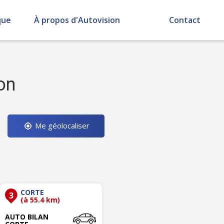
que
À propos d'Autovision
Contact
on
Me géolocaliser
CORTE
3
(à 55.4 km)
AUTO BILAN