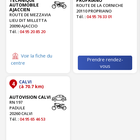
TECHNIQUE
PROPRIANO
AUTOMOBILE
ROUTE DE LA CORNICHE
AJACCIEN
20110 PROPRIANO
ROUTE DE MEZZAVIA
Tél. :
04 95 76 33 01
LIEU DIT MILLETTA
20090 AJACCIO
Tél. :
04 95 20 85 20
Voir la fiche du
Prendre rendez-
centre
vous
CALVI
4
(à 70.7 km)
AUTOVISION CALVI
RN 197
PADULE
20260 CALVI
Tél. :
04 95 65 46 53