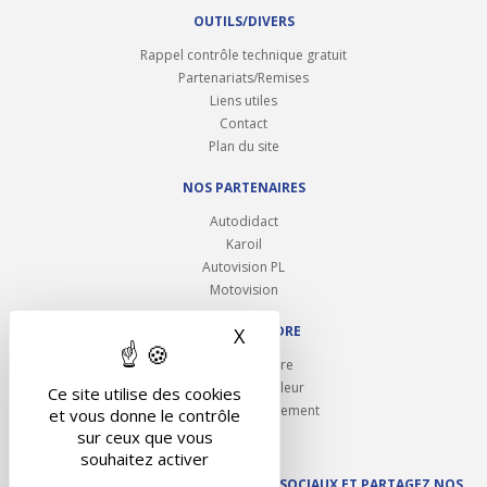
OUTILS/DIVERS
Rappel contrôle technique gratuit
Partenariats/Remises
Liens utiles
Contact
Plan du site
NOS PARTENAIRES
Autodidact
Karoil
Autovision PL
Motovision
NOUS REJOINDRE
X
Masquer le bandeau des 
Ouvrir un centre
Devenez contrôleur
Ce site utilise des cookies
Carrières et recrutement
et vous donne le contrôle
sur ceux que vous
souhaitez activer
SUIVEZ AUTOVISION SUR LES RÉSEAUX SOCIAUX ET PARTAGEZ NOS