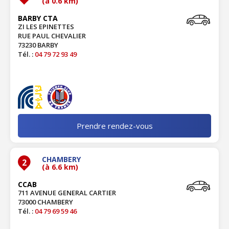
(à 0.6 km)
BARBY CTA
ZI LES EPINETTES
RUE PAUL CHEVALIER
73230 BARBY
Tél. :
04 79 72 93 49
Prendre rendez-vous
CHAMBERY
2
(à 6.6 km)
CCAB
711 AVENUE GENERAL CARTIER
73000 CHAMBERY
Tél. :
04 79 69 59 46