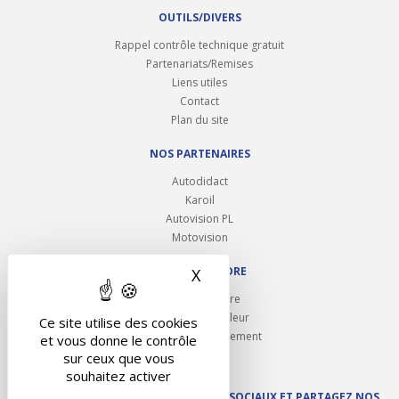
OUTILS/DIVERS
Rappel contrôle technique gratuit
Partenariats/Remises
Liens utiles
Contact
Plan du site
NOS PARTENAIRES
Autodidact
Karoil
Autovision PL
Motovision
NOUS REJOINDRE
X
Masquer le bandeau des 
Ouvrir un centre
Devenez contrôleur
Ce site utilise des cookies
Carrières et recrutement
et vous donne le contrôle
sur ceux que vous
souhaitez activer
SUIVEZ AUTOVISION SUR LES RÉSEAUX SOCIAUX ET PARTAGEZ NOS