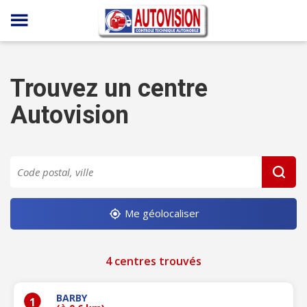
Panneau de gestion des cookies
Trouvez un centre
Autovision
Me géolocaliser
4 centres trouvés
BARBY
1