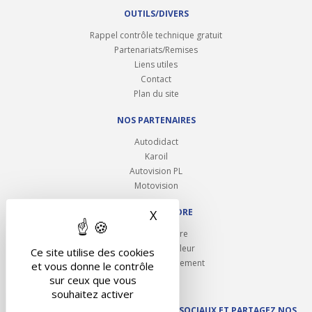
OUTILS/DIVERS
Rappel contrôle technique gratuit
Partenariats/Remises
Liens utiles
Contact
Plan du site
NOS PARTENAIRES
Autodidact
Karoil
Autovision PL
Motovision
NOUS REJOINDRE
X
Masquer le bandeau des 
Ouvrir un centre
Devenez contrôleur
Ce site utilise des cookies
Carrières et recrutement
et vous donne le contrôle
sur ceux que vous
souhaitez activer
SUIVEZ AUTOVISION SUR LES RÉSEAUX SOCIAUX ET PARTAGEZ NOS