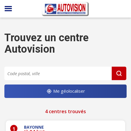
Panneau de gestion des cookies
Trouvez un centre
Autovision
Me géolocaliser
4 centres trouvés
BAYONNE
1