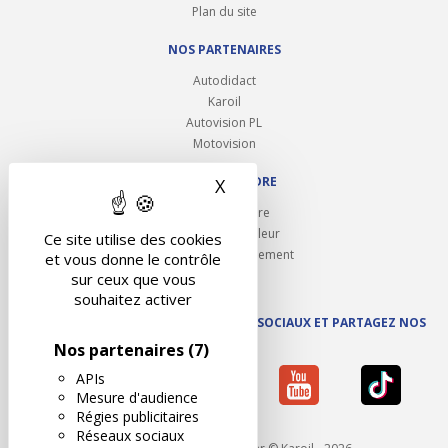
Plan du site
NOS PARTENAIRES
Autodidact
Karoil
Autovision PL
Motovision
NOUS REJOINDRE
X
Masquer le bandeau des 
Ouvrir un centre
Devenez contrôleur
Ce site utilise des cookies
Carrières et recrutement
et vous donne le contrôle
sur ceux que vous
souhaitez activer
SUIVEZ AUTOVISION SUR LES RÉSEAUX SOCIAUX ET PARTAGEZ NOS
ACTUS
Nos partenaires
(7)
APIs
Mesure d'audience
Régies publicitaires
Réseaux sociaux