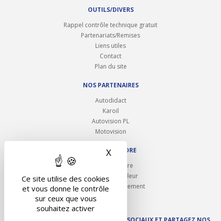
OUTILS/DIVERS
Rappel contrôle technique gratuit
Partenariats/Remises
Liens utiles
Contact
Plan du site
NOS PARTENAIRES
Autodidact
Karoil
Autovision PL
Motovision
NOUS REJOINDRE
X
Masquer le bandeau des 
Ouvrir un centre
Devenez contrôleur
Ce site utilise des cookies
Carrières et recrutement
et vous donne le contrôle
sur ceux que vous
souhaitez activer
SUIVEZ AUTOVISION SUR LES RÉSEAUX SOCIAUX ET PARTAGEZ NOS