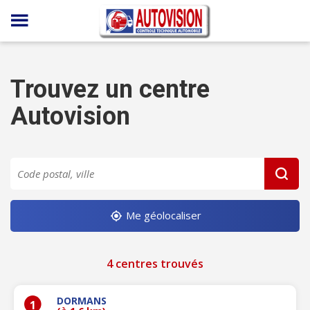
Panneau de gestion des cookies
Trouvez un centre
Autovision
Me géolocaliser
4 centres trouvés
DORMANS
1