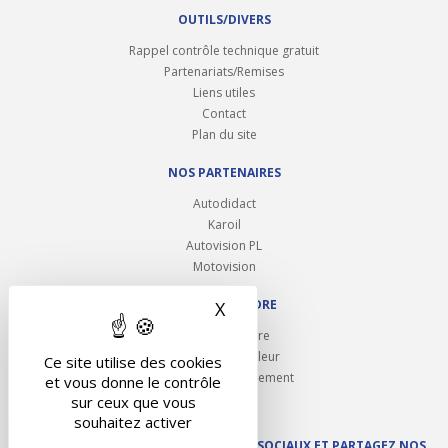
OUTILS/DIVERS
Rappel contrôle technique gratuit
Partenariats/Remises
Liens utiles
Contact
Plan du site
NOS PARTENAIRES
Autodidact
Karoil
Autovision PL
Motovision
NOUS REJOINDRE
X
Masquer le bandeau des 
Ouvrir un centre
Devenez contrôleur
Ce site utilise des cookies
Carrières et recrutement
et vous donne le contrôle
sur ceux que vous
souhaitez activer
SUIVEZ AUTOVISION SUR LES RÉSEAUX SOCIAUX ET PARTAGEZ NOS