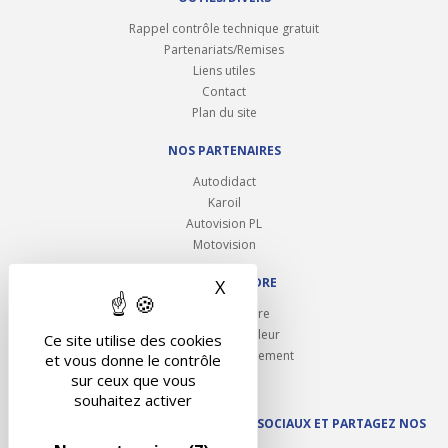
Rappel contrôle technique gratuit
Partenariats/Remises
Liens utiles
Contact
Plan du site
NOS PARTENAIRES
Autodidact
Karoil
Autovision PL
Motovision
NOUS REJOINDRE
X
Masquer le bandeau des 
Ouvrir un centre
Devenez contrôleur
Ce site utilise des cookies
Carrières et recrutement
et vous donne le contrôle
sur ceux que vous
souhaitez activer
SUIVEZ AUTOVISION SUR LES RÉSEAUX SOCIAUX ET PARTAGEZ NOS
ACTUS