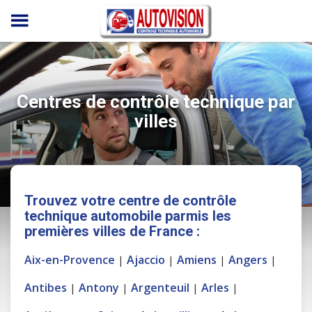
Panneau de gestion des cookies
Centres de contrôle technique par
villes
Trouvez votre centre de contrôle
technique automobile parmis les
premières villes de France :
Aix-en-Provence
Ajaccio
Amiens
Angers
|
|
|
|
Antibes
Antony
Argenteuil
Arles
|
|
|
|