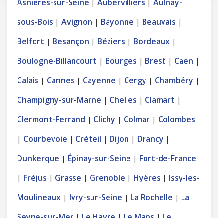
Asnières-sur-Seine
Aubervilliers
Aulnay-
|
|
sous-Bois
Avignon
Bayonne
Beauvais
|
|
|
|
Belfort
Besançon
Béziers
Bordeaux
|
|
|
|
Boulogne-Billancourt
Bourges
Brest
Caen
|
|
|
|
Calais
Cannes
Cayenne
Cergy
Chambéry
|
|
|
|
|
Champigny-sur-Marne
Chelles
Clamart
|
|
|
Clermont-Ferrand
Clichy
Colmar
Colombes
|
|
|
Courbevoie
Créteil
Dijon
Drancy
|
|
|
|
|
Dunkerque
Épinay-sur-Seine
Fort-de-France
|
|
Fréjus
Grasse
Grenoble
Hyères
Issy-les-
|
|
|
|
|
Moulineaux
Ivry-sur-Seine
La Rochelle
La
|
|
|
Seyne-sur-Mer
Le Havre
Le Mans
Le
|
|
|