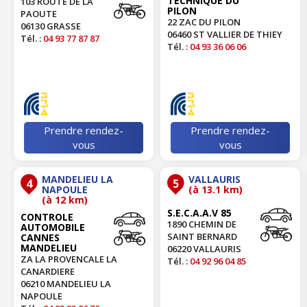
TECHNIQUE DU
103 ROUTE DE LA
PILON
PAOUTE
22 ZAC DU PILON
06130 GRASSE
06460 ST VALLIER DE THIEY
Tél. :
04 93 77 87 87
Tél. :
04 93 36 06 06
Prendre rendez-
Prendre rendez-
vous
vous
MANDELIEU LA
VALLAURIS
4
5
NAPOULE
(à 13.1 km)
(à 12 km)
S.E.C.A.A.V 85
CONTROLE
1890 CHEMIN DE
AUTOMOBILE
SAINT BERNARD
CANNES
MANDELIEU
06220 VALLAURIS
ZA LA PROVENCALE LA
Tél. :
04 92 96 04 85
CANARDIERE
06210 MANDELIEU LA
NAPOULE