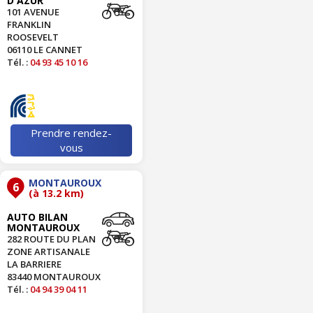
D'AZUR
101 AVENUE
FRANKLIN
ROOSEVELT
06110 LE CANNET
Tél. :
04 93 45 10 16
Prendre rendez-
vous
MONTAUROUX
6
(à 13.2 km)
AUTO BILAN
MONTAUROUX
282 ROUTE DU PLAN
ZONE ARTISANALE
LA BARRIERE
83440 MONTAUROUX
Tél. :
04 94 39 04 11