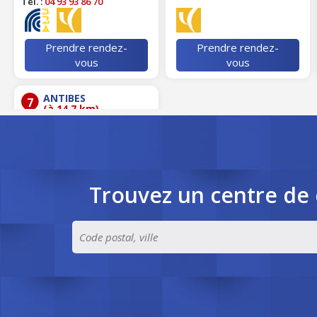
Tél. :
04 93 93 86 70
Prendre rendez-
Prendre rendez-
vous
vous
ANTIBES
7
(à 14.7 km)
ACTA
AVENUE WEISWELLER
VOIE FISHER
LOTISSEMENT DES TERRIERS
N°5
Trouvez un centre de 
06600 ANTIBES
Tél. :
04 93 74 92 14
Prendre rendez-
vous