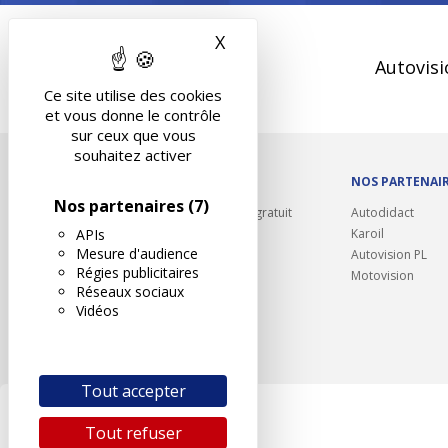
X
Masquer le bandeau des 
Autovisi
Ce site utilise des cookies
et vous donne le contrôle
sur ceux que vous
souhaitez activer
OUTILS/DIVERS
NOS PARTENAI
Nos partenaires
(7)
Rappel contrôle technique gratuit
Autodidact
APIs
Partenariats/Remises
Karoil
Mesure d'audience
Liens utiles
Autovision PL
Régies publicitaires
Contact
Motovision
Réseaux sociaux
Plan du site
Vidéos
Tout accepter
Tout refuser