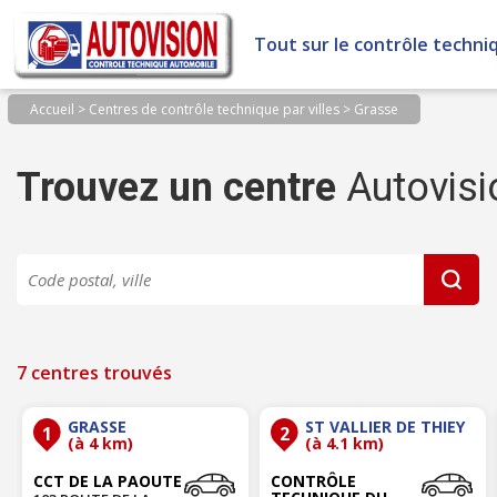
Panneau de gestion des cookies
Tout sur le contrôle techni
Accueil
>
Centres de contrôle technique par villes
>
Grasse
Trouvez un centre
Autovisi
7 centres trouvés
GRASSE
ST VALLIER DE THIEY
1
2
(à 4 km)
(à 4.1 km)
CCT DE LA PAOUTE
CONTRÔLE