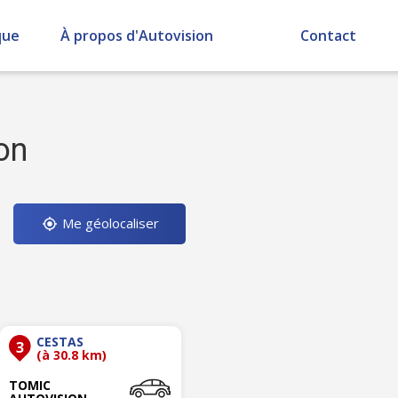
que
À propos d'Autovision
Contact
on
Me géolocaliser
CESTAS
3
(à 30.8 km)
TOMIC