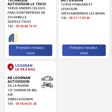
TECHNIQUE
AUTOVISION
AUTOVISION LE TEICH
12 RUE PANHARD ET
18 RUE ANDERS CELSIUS
LEVASSOR
PARC D'ENTREPRISES DE
33510 ANDERNOS LES BAINS
SYLVABELLE
Tél. :
05 57 17 50 45
33470 LE TEICH
Tél. :
05 56 66 74 10
Prendre rendez-
Prendre rendez-
vous
vous
LEOGNAN
4
(à 34.3 km)
AB LEOGNAN
AUTOVISION
ZA LA RIVIERE
121 CHEMIN DE BEL
AIR
33850 LEOGNAN
Tél. :
05 56 64 01 28