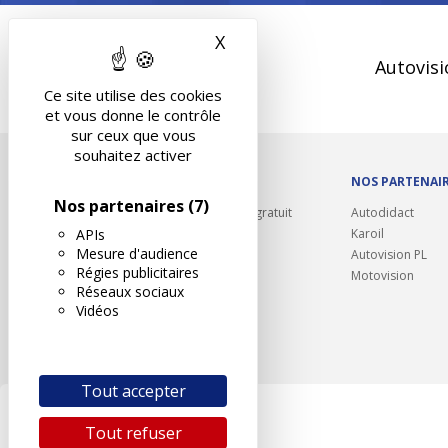
X
Masquer le bandeau des 
Autovisi
Ce site utilise des cookies
et vous donne le contrôle
sur ceux que vous
souhaitez activer
OUTILS/DIVERS
NOS PARTENAI
Nos partenaires
(7)
Rappel contrôle technique gratuit
Autodidact
APIs
Partenariats/Remises
Karoil
Mesure d'audience
Liens utiles
Autovision PL
Régies publicitaires
Contact
Motovision
Réseaux sociaux
Plan du site
Vidéos
Tout accepter
Tout refuser