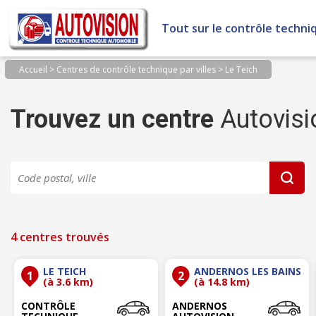
Panneau de gestion des cookies
Tout sur le contrôle techni
Accueil
>
Centres de contrôle technique par villes
>
Le Teich
Trouvez un centre
Autovisi
4 centres trouvés
LE TEICH
ANDERNOS LES BAINS
1
2
(à 3.6 km)
(à 14.8 km)
CONTRÔLE
ANDERNOS