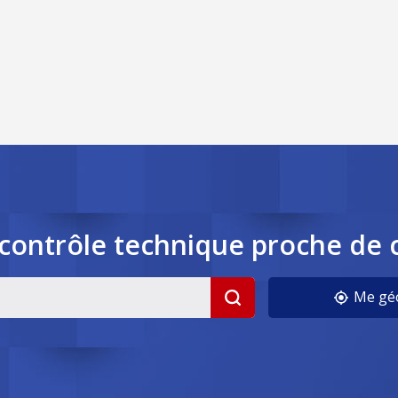
contrôle
technique
proche de 
Me géo