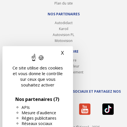
Plan du site
NOS PARTENAIRES
Autodidact
Karoil
Autovision PL
Motovision
NOUS REJOINDRE
X
Masquer le bandeau des 
Ouvrir un centre
Devenez contrôleur
Ce site utilise des cookies
Carrières et recrutement
et vous donne le contrôle
sur ceux que vous
souhaitez activer
SUIVEZ AUTOVISION SUR LES RÉSEAUX SOCIAUX ET PARTAGEZ NOS
ACTUS
Nos partenaires
(7)
APIs
Mesure d'audience
Régies publicitaires
Réseaux sociaux