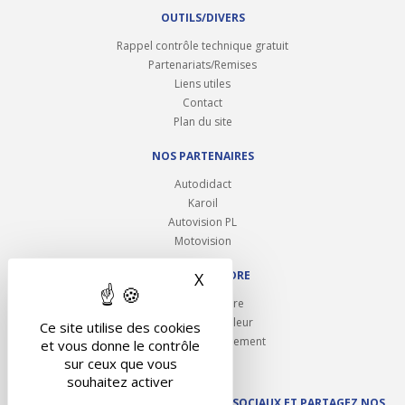
OUTILS/DIVERS
Rappel contrôle technique gratuit
Partenariats/Remises
Liens utiles
Contact
Plan du site
NOS PARTENAIRES
Autodidact
Karoil
Autovision PL
Motovision
NOUS REJOINDRE
X
Masquer le bandeau des 
Ouvrir un centre
Devenez contrôleur
Ce site utilise des cookies
Carrières et recrutement
et vous donne le contrôle
sur ceux que vous
souhaitez activer
SUIVEZ AUTOVISION SUR LES RÉSEAUX SOCIAUX ET PARTAGEZ NOS