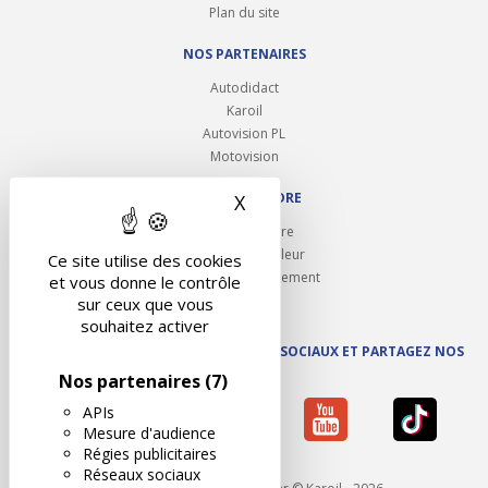
Plan du site
NOS PARTENAIRES
Autodidact
Karoil
Autovision PL
Motovision
NOUS REJOINDRE
X
Masquer le bandeau des 
Ouvrir un centre
Devenez contrôleur
Ce site utilise des cookies
Carrières et recrutement
et vous donne le contrôle
sur ceux que vous
souhaitez activer
SUIVEZ AUTOVISION SUR LES RÉSEAUX SOCIAUX ET PARTAGEZ NOS
ACTUS
Nos partenaires
(7)
APIs
Mesure d'audience
Régies publicitaires
Réseaux sociaux