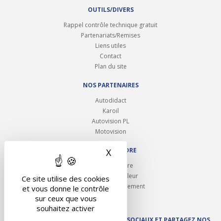
OUTILS/DIVERS
Rappel contrôle technique gratuit
Partenariats/Remises
Liens utiles
Contact
Plan du site
NOS PARTENAIRES
Autodidact
Karoil
Autovision PL
Motovision
NOUS REJOINDRE
X
Masquer le bandeau des 
Ouvrir un centre
Devenez contrôleur
Ce site utilise des cookies
Carrières et recrutement
et vous donne le contrôle
sur ceux que vous
souhaitez activer
SUIVEZ AUTOVISION SUR LES RÉSEAUX SOCIAUX ET PARTAGEZ NOS