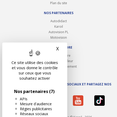
Plan du site
NOS PARTENAIRES
Autodidact
Karoil
Autovision PL
Motovision
NOUS REJOINDRE
X
Masquer le bandeau des 
Ouvrir un centre
Devenez contrôleur
Ce site utilise des cookies
Carrières et recrutement
et vous donne le contrôle
sur ceux que vous
souhaitez activer
SUIVEZ AUTOVISION SUR LES RÉSEAUX SOCIAUX ET PARTAGEZ NOS
ACTUS
Nos partenaires
(7)
APIs
Mesure d'audience
Régies publicitaires
Réseaux sociaux