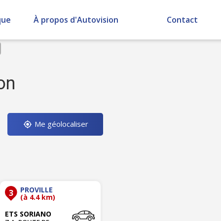
que
À propos d'Autovision
Contact
on
Me géolocaliser
PROVILLE
3
(à 4.4 km)
ETS SORIANO