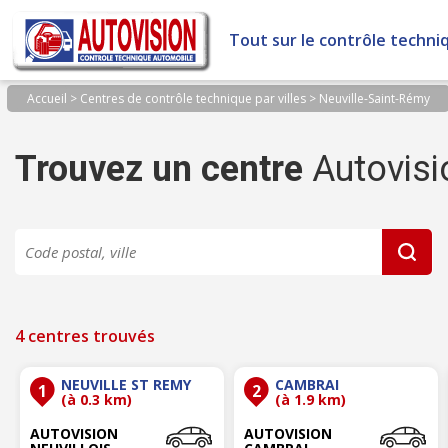
Panneau de gestion des cookies
Tout sur le contrôle techni
Accueil
>
Centres de contrôle technique par villes
>
Neuville-Saint-Rémy
Trouvez un centre
Autovisi
4 centres trouvés
NEUVILLE ST REMY
CAMBRAI
1
2
(à 0.3 km)
(à 1.9 km)
AUTOVISION
AUTOVISION