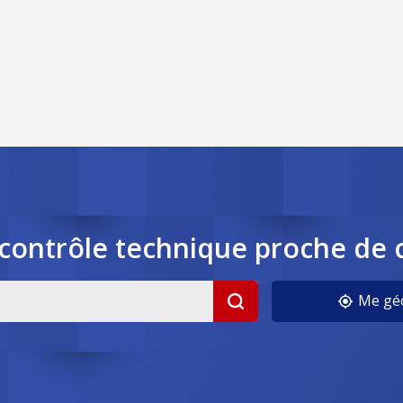
contrôle
technique
proche de 
Me géo