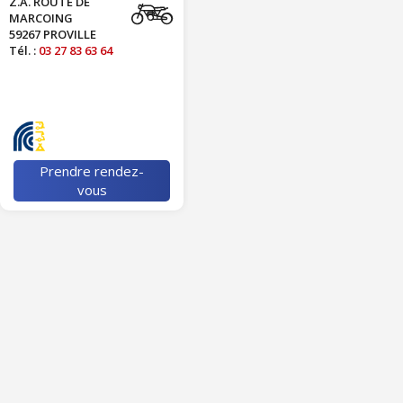
Z.A. ROUTE DE
MARCOING
59267 PROVILLE
Tél. :
03 27 83 63 64
Prendre rendez-
vous