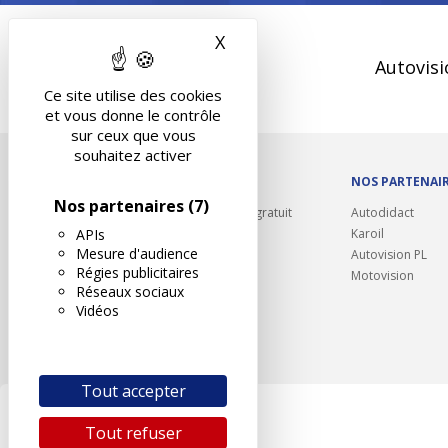
X
Masquer le bandeau des 
Autovisi
Ce site utilise des cookies
et vous donne le contrôle
sur ceux que vous
souhaitez activer
OUTILS/DIVERS
NOS PARTENAI
Nos partenaires
(7)
Rappel contrôle technique gratuit
Autodidact
APIs
Partenariats/Remises
Karoil
Mesure d'audience
Liens utiles
Autovision PL
Régies publicitaires
Contact
Motovision
Réseaux sociaux
Plan du site
Vidéos
Tout accepter
Tout refuser