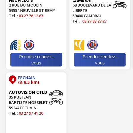
NEUVILLOIS
CAMBRAI
2 RUE DU MOULIN
68 BOULEVARD DE LA
59554 NEUVILLE ST REMY
LIBERTE
Tél. :
03 27 78 12 67
59400 CAMBRAI
Tél. :
03 27 83 27 27
Prendre rendez-
Prendre rendez-
vous
vous
FECHAIN
4
(à 8.5 km)
AUTOVISION CTLD
35 RUE JEAN
BAPTISTE HOSSELET
59247 FECHAIN
Tél. :
03 27 97 41 20