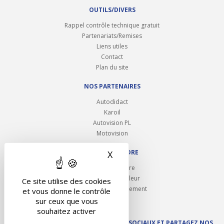
OUTILS/DIVERS
Rappel contrôle technique gratuit
Partenariats/Remises
Liens utiles
Contact
Plan du site
NOS PARTENAIRES
Autodidact
Karoil
Autovision PL
Motovision
NOUS REJOINDRE
X
Masquer le bandeau des 
Ouvrir un centre
Devenez contrôleur
Ce site utilise des cookies
Carrières et recrutement
et vous donne le contrôle
sur ceux que vous
souhaitez activer
SUIVEZ AUTOVISION SUR LES RÉSEAUX SOCIAUX ET PARTAGEZ NOS