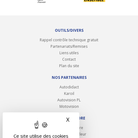
OUTILS/DIVERS
Rappel contrôle technique gratuit
Partenariats/Remises
Liens utiles
Contact
Plan du site
NOS PARTENAIRES
Autodidact
Karoil
Autovision PL
Motovision
NOUS REJOINDRE
X
Masquer le bandeau des 
Ouvrir un centre
Devenez contrôleur
Ce site utilise des cookies