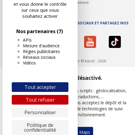
Carrières et recrutement
et vous donne le contrôle
sur ceux que vous
souhaitez activer
SUIVEZ AUTOVISION SUR LES RÉSEAUX SOCIAUX ET PARTAGEZ NOS
ACTUS
Nos partenaires
(7)
APIs
Mesure d'audience
Régies publicitaires
Réseaux sociaux
Mentions légales
- Réalisé par © Karoil - 2026
Vidéos
Google Maps est désactivé.
Tout accepter
Les APIs permettent de charger des scripts : géolocalisation,
moteurs de recherche, traductions, ...
Tout refuser
En autorisant ces services tiers, vous acceptez le dépôt et la
lecture de cookies et l'utilisation de technologies de suivi
Personnaliser
nécessaires à leur bon fonctionnement.
Politique de
confidentialité
Autoriser Google Maps