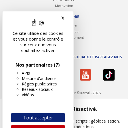
Motovision
NOUS REJOINDRE
X
Masquer le bandeau des 
Ouvrir un centre
Devenez contrôleur
Ce site utilise des cookies
Carrières et recrutement
et vous donne le contrôle
sur ceux que vous
souhaitez activer
SUIVEZ AUTOVISION SUR LES RÉSEAUX SOCIAUX ET PARTAGEZ NOS
ACTUS
Nos partenaires
(7)
APIs
Mesure d'audience
Régies publicitaires
Réseaux sociaux
Mentions légales
- Réalisé par © Karoil - 2026
Vidéos
Google Maps est désactivé.
Tout accepter
Les APIs permettent de charger des scripts : géolocalisation,
moteurs de recherche, traductions, ...