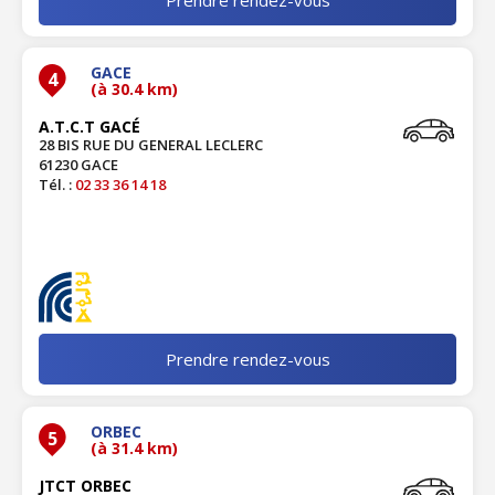
GACE
4
(à 30.4 km)
A.T.C.T GACÉ
28 BIS RUE DU GENERAL LECLERC
61230 GACE
Tél. :
02 33 36 14 18
Prendre rendez-vous
ORBEC
5
(à 31.4 km)
JTCT ORBEC