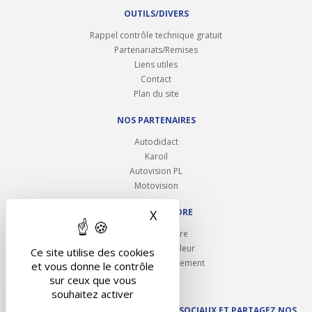
OUTILS/DIVERS
Rappel contrôle technique gratuit
Partenariats/Remises
Liens utiles
Contact
Plan du site
NOS PARTENAIRES
Autodidact
Karoil
Autovision PL
Motovision
NOUS REJOINDRE
X
Masquer le bandeau des 
Ouvrir un centre
Devenez contrôleur
Ce site utilise des cookies
Carrières et recrutement
et vous donne le contrôle
sur ceux que vous
souhaitez activer
SUIVEZ AUTOVISION SUR LES RÉSEAUX SOCIAUX ET PARTAGEZ NOS