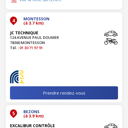
MONTESSON
4
(à 3.7 km)
JC TECHNIQUE
124 AVENUE PAUL DOUMER
78360 MONTESSON
Tél. :
01 30 71 97 91
Prendre rendez-vous
BEZONS
5
(à 3.9 km)
EXCALIBUR CONTRÔLE