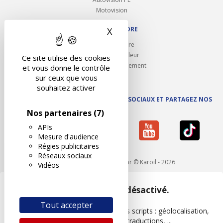
Motovision
NOUS REJOINDRE
X
Masquer le bandeau des 
Ouvrir un centre
Devenez contrôleur
Ce site utilise des cookies
Carrières et recrutement
et vous donne le contrôle
sur ceux que vous
souhaitez activer
SUIVEZ AUTOVISION SUR LES RÉSEAUX SOCIAUX ET PARTAGEZ NOS
ACTUS
Nos partenaires
(7)
APIs
Mesure d'audience
Régies publicitaires
Réseaux sociaux
Mentions légales
- Réalisé par © Karoil - 2026
Vidéos
Google Maps est désactivé.
Tout accepter
Les APIs permettent de charger des scripts : géolocalisation,
moteurs de recherche, traductions, ...