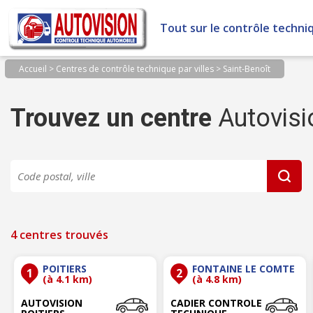
Panneau de gestion des cookies
Tout sur le contrôle techni
Accueil
>
Centres de contrôle technique par villes
>
Saint-Benoît
Trouvez un centre
Autovisi
4 centres trouvés
POITIERS
FONTAINE LE COMTE
1
2
(à 4.1 km)
(à 4.8 km)
AUTOVISION
CADIER CONTROLE