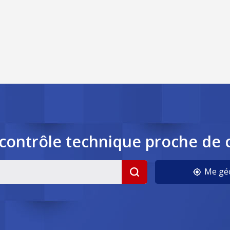
contrôle
technique
proche de 
Me géo