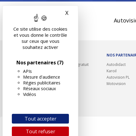
X
Masquer le bandeau des 
Autovisi
Ce site utilise des cookies
et vous donne le contrôle
sur ceux que vous
souhaitez activer
OUTILS/DIVERS
NOS PARTENAI
Nos partenaires
(7)
Rappel contrôle technique gratuit
Autodidact
APIs
Partenariats/Remises
Karoil
Mesure d'audience
Liens utiles
Autovision PL
Régies publicitaires
Contact
Motovision
Réseaux sociaux
Plan du site
Vidéos
Tout accepter
Tout refuser