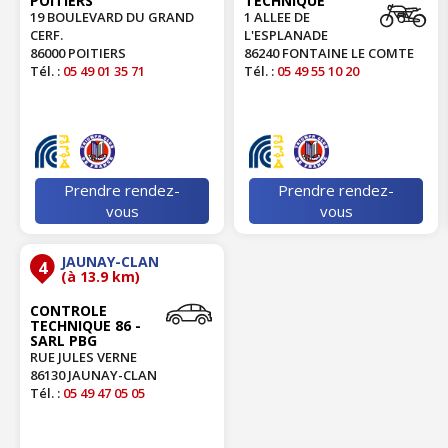
POITIERS
TECHNIQUE
19 BOULEVARD DU GRAND
1 ALLEE DE
CERF.
L'ESPLANADE
86000 POITIERS
86240 FONTAINE LE COMTE
Tél. :
05 49 01 35 71
Tél. :
05 49 55 10 20
Prendre rendez-
Prendre rendez-
vous
vous
JAUNAY-CLAN
4
(à 13.9 km)
CONTROLE
TECHNIQUE 86 -
SARL PBG
RUE JULES VERNE
86130 JAUNAY-CLAN
Tél. :
05 49 47 05 05