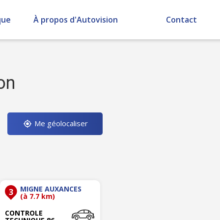
que
À propos d'Autovision
Contact
on
Me géolocaliser
MIGNE AUXANCES
3
(à 7.7 km)
CONTROLE