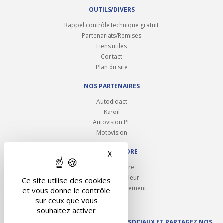
OUTILS/DIVERS
Rappel contrôle technique gratuit
Partenariats/Remises
Liens utiles
Contact
Plan du site
NOS PARTENAIRES
Autodidact
Karoil
Autovision PL
Motovision
NOUS REJOINDRE
X
Masquer le bandeau des 
Ouvrir un centre
Devenez contrôleur
Ce site utilise des cookies
Carrières et recrutement
et vous donne le contrôle
sur ceux que vous
souhaitez activer
SUIVEZ AUTOVISION SUR LES RÉSEAUX SOCIAUX ET PARTAGEZ NOS