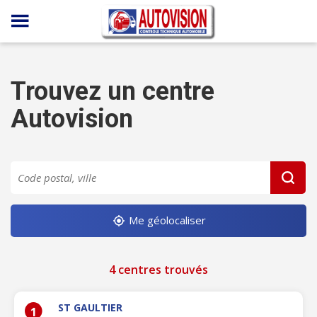
Panneau de gestion des cookies
Trouvez un centre
Autovision
Me géolocaliser
4 centres trouvés
ST GAULTIER
1