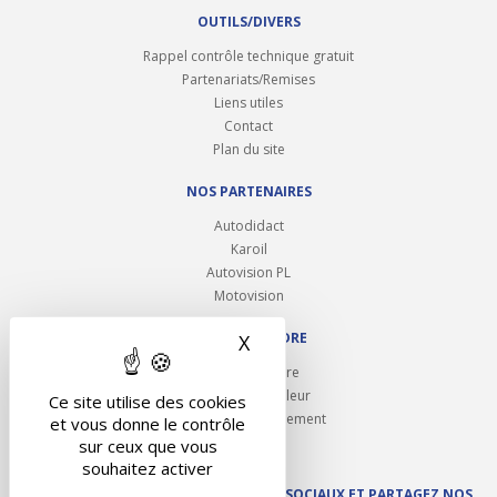
OUTILS/DIVERS
Rappel contrôle technique gratuit
Partenariats/Remises
Liens utiles
Contact
Plan du site
NOS PARTENAIRES
Autodidact
Karoil
Autovision PL
Motovision
NOUS REJOINDRE
X
Masquer le bandeau des 
Ouvrir un centre
Devenez contrôleur
Ce site utilise des cookies
Carrières et recrutement
et vous donne le contrôle
sur ceux que vous
souhaitez activer
SUIVEZ AUTOVISION SUR LES RÉSEAUX SOCIAUX ET PARTAGEZ NOS