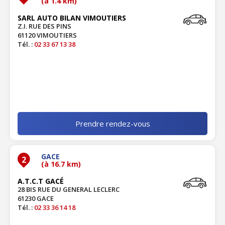
(à 1.4 km)
SARL AUTO BILAN VIMOUTIERS
Z.I. RUE DES PINS
61120 VIMOUTIERS
Tél. :
02 33 67 13 38
Prendre rendez-vous
GACE
2
(à 16.7 km)
A.T.C.T GACÉ
28 BIS RUE DU GENERAL LECLERC
61230 GACE
Tél. :
02 33 36 14 18