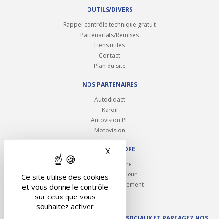
OUTILS/DIVERS
Rappel contrôle technique gratuit
Partenariats/Remises
Liens utiles
Contact
Plan du site
NOS PARTENAIRES
Autodidact
Karoil
Autovision PL
Motovision
NOUS REJOINDRE
X
Masquer le bandeau des 
Ouvrir un centre
Devenez contrôleur
Ce site utilise des cookies
Carrières et recrutement
et vous donne le contrôle
sur ceux que vous
souhaitez activer
SUIVEZ AUTOVISION SUR LES RÉSEAUX SOCIAUX ET PARTAGEZ NOS