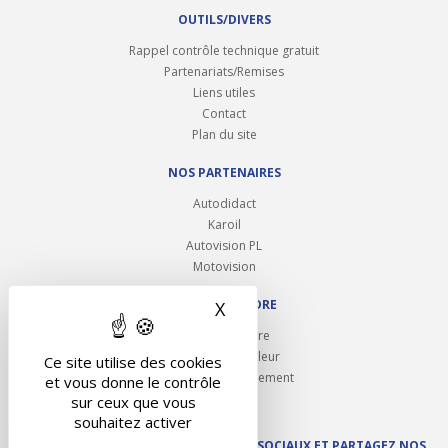
OUTILS/DIVERS
Rappel contrôle technique gratuit
Partenariats/Remises
Liens utiles
Contact
Plan du site
NOS PARTENAIRES
Autodidact
Karoil
Autovision PL
Motovision
NOUS REJOINDRE
X
Masquer le bandeau des 
Ouvrir un centre
Devenez contrôleur
Ce site utilise des cookies
Carrières et recrutement
et vous donne le contrôle
sur ceux que vous
souhaitez activer
SUIVEZ AUTOVISION SUR LES RÉSEAUX SOCIAUX ET PARTAGEZ NOS