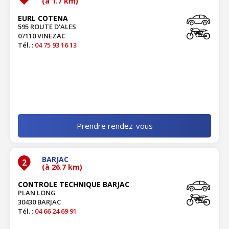
(à 1.7 km)
EURL COTENA
595 ROUTE D'ALES
07110 VINEZAC
Tél. :
04 75 93 16 13
Prendre rendez-vous
BARJAC
2
(à 26.7 km)
CONTROLE TECHNIQUE BARJAC
PLAN LONG
30430 BARJAC
Tél. :
04 66 24 69 91