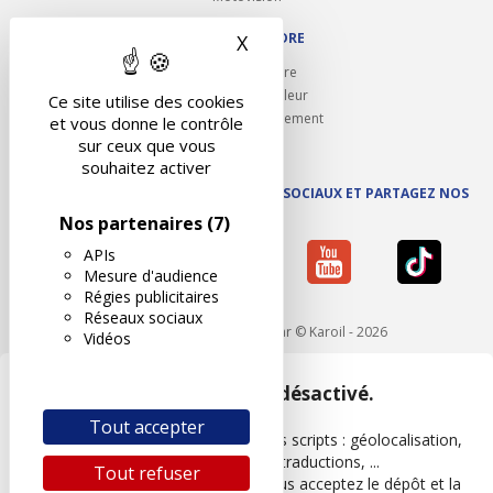
NOUS REJOINDRE
X
Masquer le bandeau des 
Ouvrir un centre
Devenez contrôleur
Ce site utilise des cookies
Carrières et recrutement
et vous donne le contrôle
sur ceux que vous
souhaitez activer
SUIVEZ AUTOVISION SUR LES RÉSEAUX SOCIAUX ET PARTAGEZ NOS
ACTUS
Nos partenaires
(7)
APIs
Mesure d'audience
Régies publicitaires
Réseaux sociaux
Mentions légales
- Réalisé par © Karoil - 2026
Vidéos
Google Maps est désactivé.
Tout accepter
Les APIs permettent de charger des scripts : géolocalisation,
moteurs de recherche, traductions, ...
Tout refuser
En autorisant ces services tiers, vous acceptez le dépôt et la