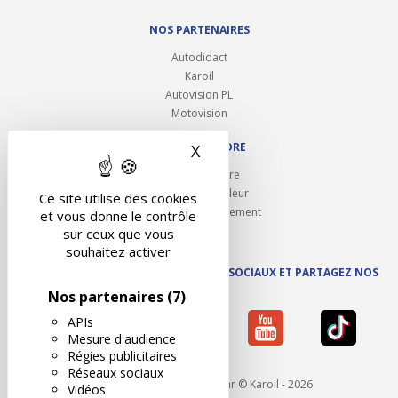
NOS PARTENAIRES
Autodidact
Karoil
Autovision PL
Motovision
NOUS REJOINDRE
X
Masquer le bandeau des 
Ouvrir un centre
Devenez contrôleur
Ce site utilise des cookies
Carrières et recrutement
et vous donne le contrôle
sur ceux que vous
souhaitez activer
SUIVEZ AUTOVISION SUR LES RÉSEAUX SOCIAUX ET PARTAGEZ NOS
ACTUS
Nos partenaires
(7)
APIs
Mesure d'audience
Régies publicitaires
Réseaux sociaux
Mentions légales
- Réalisé par © Karoil - 2026
Vidéos