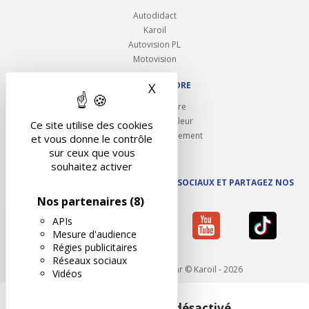
Autodidact
Karoil
Autovision PL
Motovision
NOUS REJOINDRE
X
Masquer le bandeau des 
Ouvrir un centre
Devenez contrôleur
Ce site utilise des cookies
Carrières et recrutement
et vous donne le contrôle
sur ceux que vous
souhaitez activer
SUIVEZ AUTOVISION SUR LES RÉSEAUX SOCIAUX ET PARTAGEZ NOS
ACTUS
Nos partenaires
(8)
APIs
Mesure d'audience
Régies publicitaires
Réseaux sociaux
Mentions légales
- Réalisé par © Karoil - 2026
Vidéos
Google Maps est désactivé.