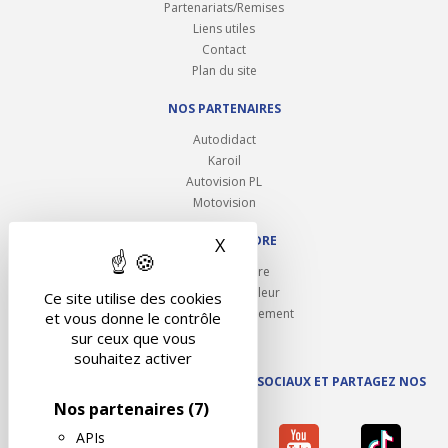
Partenariats/Remises
Liens utiles
Contact
Plan du site
NOS PARTENAIRES
Autodidact
Karoil
Autovision PL
Motovision
NOUS REJOINDRE
X
Masquer le bandeau des 
Ouvrir un centre
Devenez contrôleur
Ce site utilise des cookies
Carrières et recrutement
et vous donne le contrôle
sur ceux que vous
souhaitez activer
SUIVEZ AUTOVISION SUR LES RÉSEAUX SOCIAUX ET PARTAGEZ NOS
ACTUS
Nos partenaires
(7)
APIs