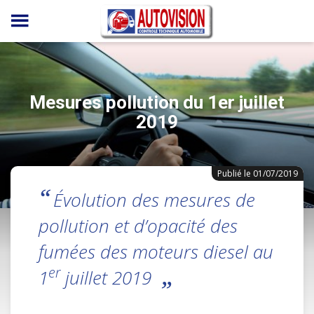
Panneau de gestion des cookies
Mesures pollution du 1er juillet
2019
Publié le 01/07/2019
Évolution des mesures de
pollution et d’opacité des
fumées des moteurs diesel au
er
1
juillet 2019