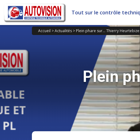
Panneau de gestion des cookies
Tout sur le contrôle techni
Accueil
>
Actualités
>
Plein phare sur… Thierry Heurtebize
Plein p