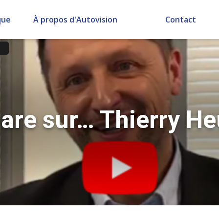
que
À propos d'Autovision
Contact
hare sur… Thierry He