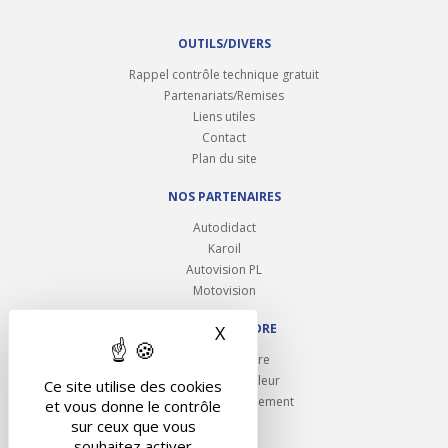
OUTILS/DIVERS
Rappel contrôle technique gratuit
Partenariats/Remises
Liens utiles
Contact
Plan du site
NOS PARTENAIRES
Autodidact
Karoil
Autovision PL
Motovision
NOUS REJOINDRE
X
Masquer le bandeau des 
Ouvrir un centre
Devenez contrôleur
Ce site utilise des cookies
Carrières et recrutement
et vous donne le contrôle
sur ceux que vous
souhaitez activer