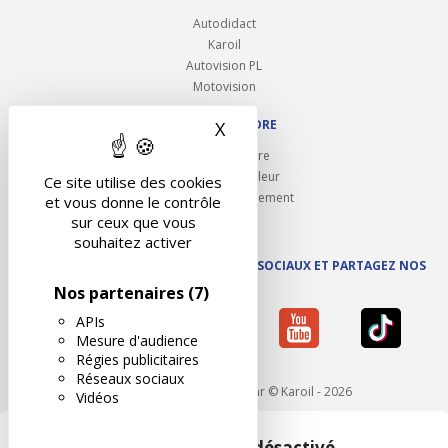
Autodidact
Karoil
Autovision PL
Motovision
NOUS REJOINDRE
X
Masquer le bandeau des 
Ouvrir un centre
Devenez contrôleur
Ce site utilise des cookies
Carrières et recrutement
et vous donne le contrôle
sur ceux que vous
souhaitez activer
SUIVEZ AUTOVISION SUR LES RÉSEAUX SOCIAUX ET PARTAGEZ NOS
ACTUS
Nos partenaires
(7)
APIs
Mesure d'audience
Régies publicitaires
Réseaux sociaux
Mentions légales
- Réalisé par © Karoil - 2026
Vidéos
Google Maps est désactivé.